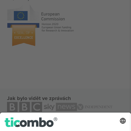
Jak bylo vidět ve zprávách