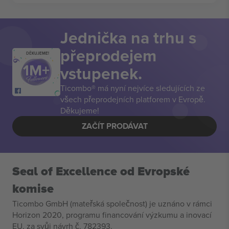
Jednička na trhu s
přeprodejem
DĚKUJEME!
vstupenek.
Ticombo® má nyní nejvíce sledujících ze
všech přeprodejních platforem v Evropě.
Děkujeme!
ZAČÍT PRODÁVAT
Seal of Excellence od Evropské
komise
Ticombo GmbH (mateřská společnost) je uznáno v rámci
Horizon 2020, programu financování výzkumu a inovací
EU, za svůj návrh č. 782393.