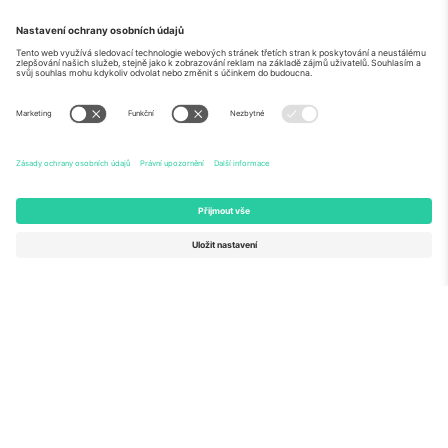
O
Firemní služby
tým
Často kladené dotazy
TixProtect
Jak to funguje
Právní informace
Hotely
Pravidla a podmínky
Centrum mistrovství světa
Partnerský program
Kontaktujte nás
Ticombo kanceláře