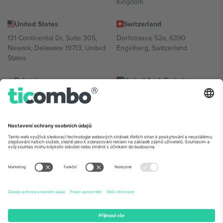
Kingdom
United States
Switzerland
131 Continental Dr, Suite 305,
Dorfstrasse 52a, 6390
Newark, Delaware 19713, United
Engelberg, Switzerland
States
Bulgaria
United Arab Emirates
Regus Sofia City West, bul
UAE Dubai Silicon Oasis, DDP
Totleben 53-55, 1606 Sofia,
Building A1, Office 302, Dubai,
Bulgaria
United Arab Emirates
Mexico
Av Chapultepec 360, Roma
Norte, Cuauhtémoc, 06700
Ciudad de México, CDMX,
Mexico
Právní subjekt poskytovatele platformy se může lišit v závislosti na
lokalitě, události a/nebo doméně. Podrobnosti najdete na konkrétní
stránce události,
Právní informace
a
Podmínky.
© 2026 Ticombo.