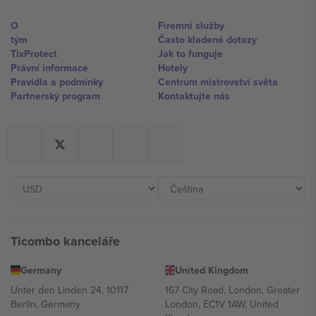
O
Firemní služby
tým
Často kladené dotazy
TixProtect
Jak to funguje
Právní informace
Hotely
Pravidla a podmínky
Centrum mistrovství světa
Partnerský program
Kontaktujte nás
Ticombo kanceláře
Germany
United Kingdom
Unter den Linden 24, 10117
167 City Road, London, Greater
Berlin, Germany
London, EC1V 1AW, United