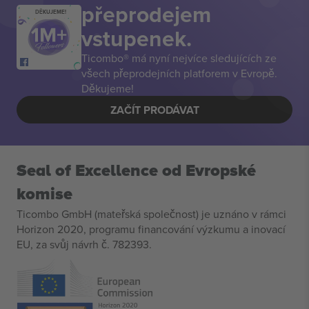
přeprodejem
DĚKUJEME!
vstupenek.
Ticombo® má nyní nejvíce sledujících ze
všech přeprodejních platforem v Evropě.
Děkujeme!
ZAČÍT PRODÁVAT
Seal of Excellence od Evropské
komise
Ticombo GmbH (mateřská společnost) je uznáno v rámci
Horizon 2020, programu financování výzkumu a inovací
EU, za svůj návrh č. 782393.