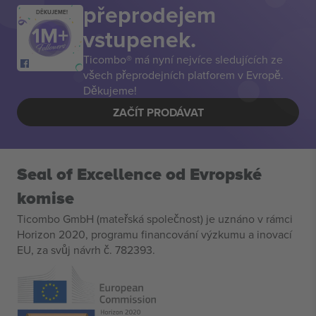
přeprodejem
DĚKUJEME!
vstupenek.
Ticombo® má nyní nejvíce sledujících ze
všech přeprodejních platforem v Evropě.
Děkujeme!
ZAČÍT PRODÁVAT
Seal of Excellence od Evropské
komise
Ticombo GmbH (mateřská společnost) je uznáno v rámci
Horizon 2020, programu financování výzkumu a inovací
EU, za svůj návrh č. 782393.