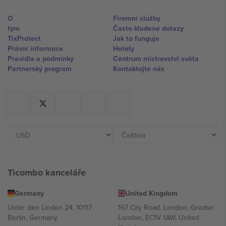
O
Firemní služby
tým
Často kladené dotazy
TixProtect
Jak to funguje
Právní informace
Hotely
Pravidla a podmínky
Centrum mistrovství světa
Partnerský program
Kontaktujte nás
Ticombo kanceláře
Germany
United Kingdom
Unter den Linden 24, 10117
167 City Road, London, Greater
Berlin, Germany
London, EC1V 1AW, United