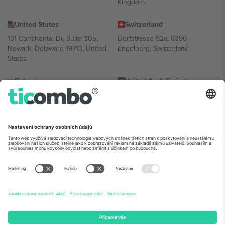
Kingdom
United States
Switzerland
131 Continental Dr, Suite 305,
Dorfstrasse 52a, 6390
Newark, Delaware 19713, United
Engelberg, Switzerland
States
Bulgaria
United Arab Emirates
Regus Sofia City West, bul
UAE Dubai Silicon Oasis, DDP
Totleben 53-55, 1606 Sofia,
Building A1, Office 302, Dubai,
Bulgaria
United Arab Emirates
Mexico
Av Chapultepec 360, Roma
Norte, Cuauhtémoc, 06700
Ciudad de México, CDMX,
Mexico
Právní subjekt poskytovatele platformy se může lišit v závislosti na
lokalitě, události a/nebo doméně. Podrobnosti najdete na konkrétní
stránce události,
Právní informace
a
Podmínky.
© 2026 Ticombo.