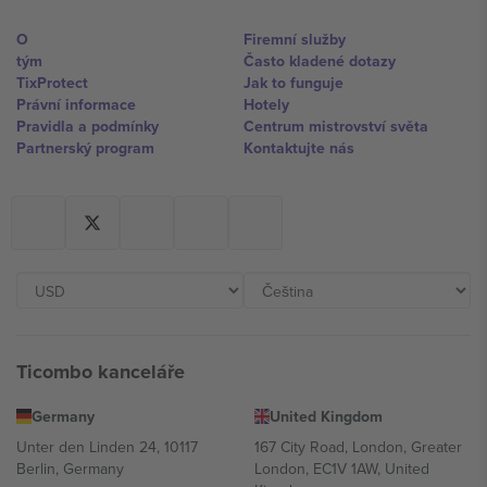
O
Firemní služby
tým
Často kladené dotazy
TixProtect
Jak to funguje
Právní informace
Hotely
Pravidla a podmínky
Centrum mistrovství světa
Partnerský program
Kontaktujte nás
Ticombo kanceláře
Germany
United Kingdom
Unter den Linden 24, 10117
167 City Road, London, Greater
Berlin, Germany
London, EC1V 1AW, United