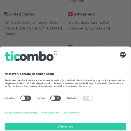
Kingdom
United States
Switzerland
131 Continental Dr, Suite 305,
Dorfstrasse 52a, 6390
Newark, Delaware 19713, United
Engelberg, Switzerland
States
Bulgaria
United Arab Emirates
Regus Sofia City West, bul
UAE Dubai Silicon Oasis, DDP
Totleben 53-55, 1606 Sofia,
Building A1, Office 302, Dubai,
Bulgaria
United Arab Emirates
Mexico
Av Chapultepec 360, Roma
Norte, Cuauhtémoc, 06700
Ciudad de México, CDMX,
Mexico
Právní subjekt poskytovatele platformy se může lišit v závislosti na
lokalitě, události a/nebo doméně. Podrobnosti najdete na konkrétní
stránce události,
Právní informace
a
Podmínky.
© 2026 Ticombo.