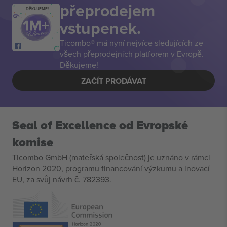
přeprodejem
DĚKUJEME!
vstupenek.
Ticombo® má nyní nejvíce sledujících ze
všech přeprodejních platforem v Evropě.
Děkujeme!
ZAČÍT PRODÁVAT
Seal of Excellence od Evropské
komise
Ticombo GmbH (mateřská společnost) je uznáno v rámci
Horizon 2020, programu financování výzkumu a inovací
EU, za svůj návrh č. 782393.