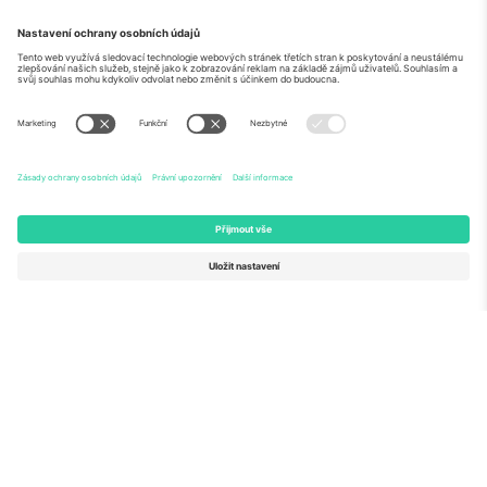
O
Firemní služby
tým
Často kladené dotazy
TixProtect
Jak to funguje
Právní informace
Hotely
Pravidla a podmínky
Centrum mistrovství světa
Partnerský program
Kontaktujte nás
Ticombo kanceláře