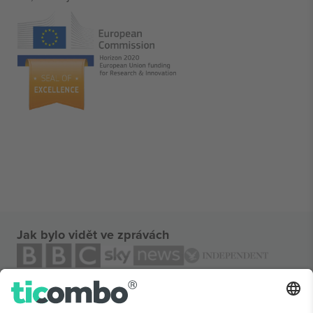
Jak bylo vidět ve zprávách