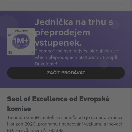
Jednička na trhu s
přeprodejem
DĚKUJEME!
vstupenek.
Ticombo® má nyní nejvíce sledujících ze
všech přeprodejních platforem v Evropě.
Děkujeme!
ZAČÍT PRODÁVAT
Seal of Excellence od Evropské
komise
Ticombo GmbH (mateřská společnost) je uznáno v rámci
Horizon 2020, programu financování výzkumu a inovací
EU, za svůj návrh č. 782393.