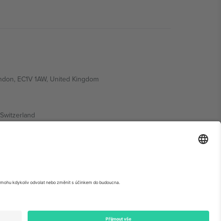
ondon, EC1V 1AW, United Kingdom
Switzerland
ding A1, Office 302, Dubai, United Arab Emirates
krétní stránce události,
Právní informace
a
Podmínky.
©