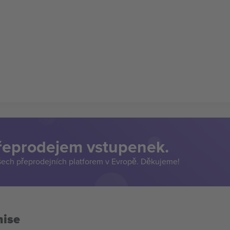
přeprodejem vstupenek.
šech přeprodejních platforem v Evropě. Děkujeme!
mise