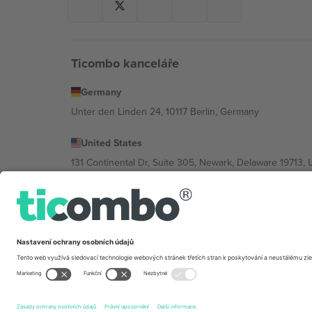
Ticombo kanceláře
Germany
Unter den Linden 24, 10117 Berlin, Germany
United States
131 Continental Dr, Suite 305, Newark, Delaware 19713, 
Bulgaria
Regus Sofia City West, bul Totleben 53-55, 1606 Sofia, B
Mexico
Av Chapultepec 360, Roma Norte, Cuauhtémoc, 06700
Právní subjekt poskytovatele platformy se může lišit v z
2026 Ticombo. Všechna práva vyhrazena.