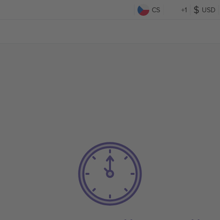
CS
+1
USD