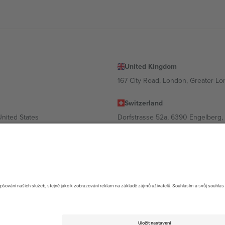
United Kingdom
167 City Road, London, Greater L
Switzerland
United States
Dorfstrasse 52a, 6390 Engelberg, 
United Arab Emirates
ulgaria
UAE Dubai Silicon Oasis, DDP Buil
 Ciudad de México, CDMX, Mexico
ávislosti na lokalitě, události a/nebo doméně. Podrobnosti najdete na kon