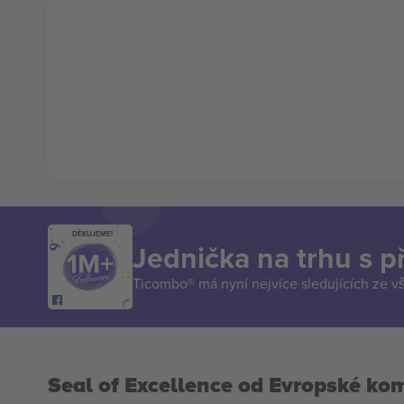
DĚKUJEME!
Jednička na trhu s 
Ticombo® má nyní nejvíce sledujících ze v
Seal of Excellence od Evropské ko