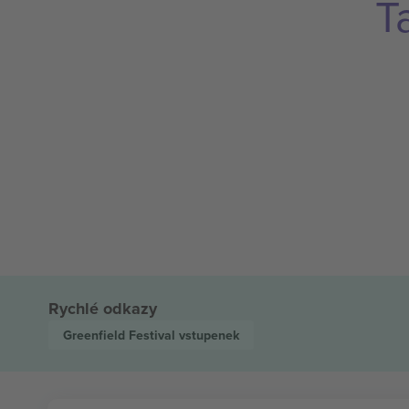
T
Rychlé odkazy
Greenfield Festival
vstupenek