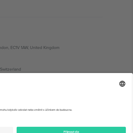
ondon, EC1V 1AW, United Kingdom
Switzerland
ding A1, Office 302, Dubai, United Arab Emirates
krétní stránce události,
Právní informace
a
Podmínky.
©