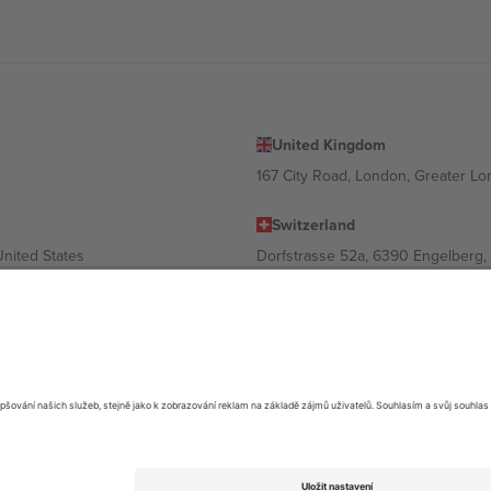
United Kingdom
167 City Road, London, Greater L
Switzerland
United States
Dorfstrasse 52a, 6390 Engelberg, 
United Arab Emirates
ulgaria
UAE Dubai Silicon Oasis, DDP Buil
 Ciudad de México, CDMX, Mexico
ávislosti na lokalitě, události a/nebo doméně. Podrobnosti najdete na kon