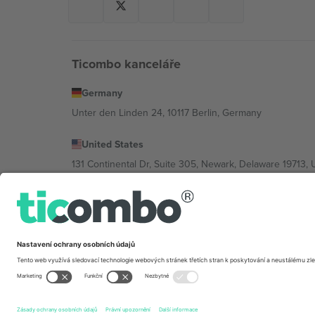
Ticombo kanceláře
Germany
Unter den Linden 24, 10117 Berlin, Germany
United States
131 Continental Dr, Suite 305, Newark, Delaware 19713, 
Bulgaria
Regus Sofia City West, bul Totleben 53-55, 1606 Sofia, B
Mexico
Av Chapultepec 360, Roma Norte, Cuauhtémoc, 06700
Právní subjekt poskytovatele platformy se může lišit v z
2026 Ticombo. Všechna práva vyhrazena.