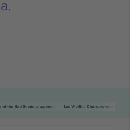
a.
and the Bad Seeds
vstupenek
Les Vieilles Charrues
vstupenek