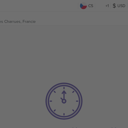
CS
+1
USD
les Charrues,
Francie