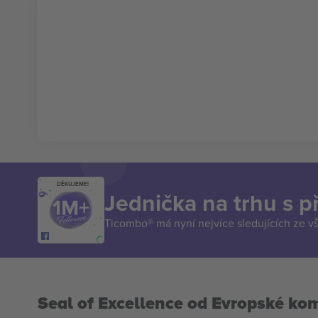
DĚKUJEME!
Jednička na trhu s 
Ticombo® má nyní nejvíce sledujících ze v
Seal of Excellence od Evropské ko