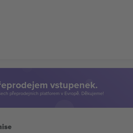
přeprodejem vstupenek.
šech přeprodejních platforem v Evropě. Děkujeme!
mise