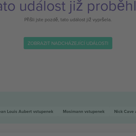
ato událost již proběhl
Přišli jste pozdě, tato událost již vypršela.
ZOBRAZIT NADCHÁZEJÍCÍ UDÁLOSTI
ean Louis Aubert
vstupenek
Mosimann
vstupenek
Nick Cave 