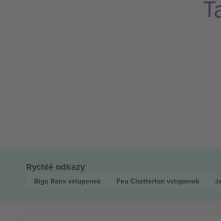
T
Rychlé odkazy
Biga Ranx
vstupenek
Feu Chatterton
vstupenek
J