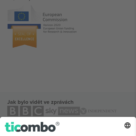
Jak bylo vidět ve zprávách