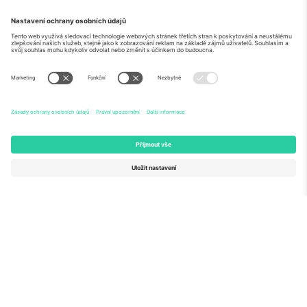
O
Firemní služby
tým
Často kladené dotazy
TixProtect
Jak to funguje
Právní informace
Hotely
Pravidla a podmínky
Centrum mistrovství světa
Partnerský program
Kontaktujte nás
Ticombo kanceláře