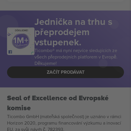
Jednička na trhu s
přeprodejem
DĚKUJEME!
vstupenek.
Ticombo® má nyní nejvíce sledujících ze
všech přeprodejních platforem v Evropě.
Děkujeme!
ZAČÍT PRODÁVAT
Seal of Excellence od Evropské
komise
Ticombo GmbH (mateřská společnost) je uznáno v rámci
Horizon 2020, programu financování výzkumu a inovací
EU, za svůj návrh č. 782393.