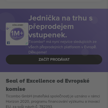
Jednička na trhu s
přeprodejem
DĚKUJEME!
vstupenek.
Ticombo® má nyní nejvíce sledujících ze
všech přeprodejních platforem v Evropě.
Děkujeme!
ZAČÍT PRODÁVAT
Seal of Excellence od Evropské
komise
Ticombo GmbH (mateřská společnost) je uznáno v rámci
Horizon 2020, programu financování výzkumu a inovací
EU, za svůj návrh č. 782393.