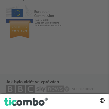
Jak bylo vidět ve zprávách