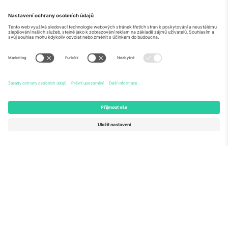
O
Firemní služby
tým
Často kladené dotazy
TixProtect
Jak to funguje
Právní informace
Hotely
Pravidla a podmínky
Centrum mistrovství světa
Partnerský program
Kontaktujte nás
Ticombo kanceláře