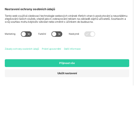
O
Firemní služby
tým
Často kladené dotazy
TixProtect
Jak to funguje
Právní informace
Hotely
Pravidla a podmínky
Centrum mistrovství světa
Partnerský program
Kontaktujte nás
Ticombo kanceláře