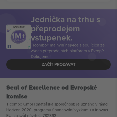
Jednička na trhu s
přeprodejem
DĚKUJEME!
vstupenek.
Ticombo® má nyní nejvíce sledujících ze
všech přeprodejních platforem v Evropě.
Děkujeme!
ZAČÍT PRODÁVAT
Seal of Excellence od Evropské
komise
Ticombo GmbH (mateřská společnost) je uznáno v rámci
Horizon 2020, programu financování výzkumu a inovací
EU, za svůj návrh č. 782393.