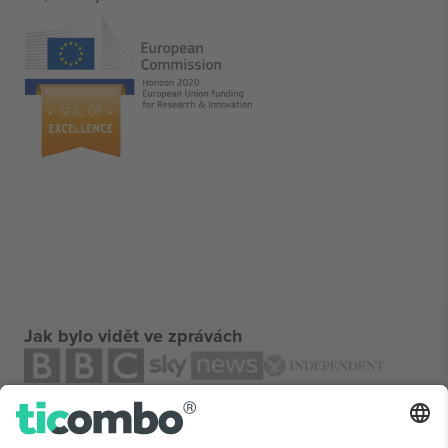
Jak bylo vidět ve zprávách