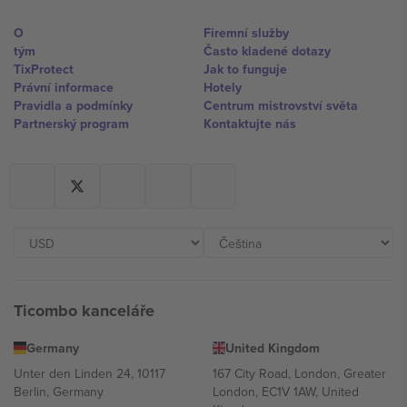
O
Firemní služby
tým
Často kladené dotazy
TixProtect
Jak to funguje
Právní informace
Hotely
Pravidla a podmínky
Centrum mistrovství světa
Partnerský program
Kontaktujte nás
Ticombo kanceláře
Germany
United Kingdom
Unter den Linden 24, 10117
167 City Road, London, Greater
Berlin, Germany
London, EC1V 1AW, United