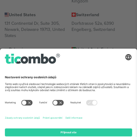
Kingdom
United States
Switzerland
131 Continental Dr, Suite 305,
Dorfstrasse 52a, 6390
Newark, Delaware 19713, United
Engelberg, Switzerland
States
Bulgaria
United Arab Emirates
Regus Sofia City West, bul
UAE Dubai Silicon Oasis, DDP
Totleben 53-55, 1606 Sofia,
Building A1, Office 302, Dubai,
Bulgaria
United Arab Emirates
Mexico
Av Chapultepec 360, Roma
Norte, Cuauhtémoc, 06700
Ciudad de México, CDMX,
Mexico
Právní subjekt poskytovatele platformy se může lišit v závislosti na
lokalitě, události a/nebo doméně. Podrobnosti najdete na konkrétní
stránce události,
Právní informace
a
Podmínky.
© 2026 Ticombo.