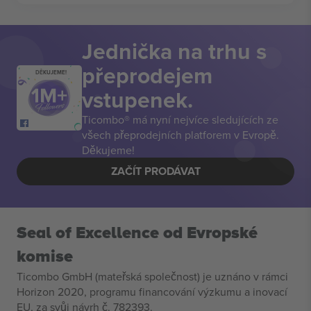
Jednička na trhu s
přeprodejem
DĚKUJEME!
vstupenek.
Ticombo® má nyní nejvíce sledujících ze
všech přeprodejních platforem v Evropě.
Děkujeme!
ZAČÍT PRODÁVAT
Seal of Excellence od Evropské
komise
Ticombo GmbH (mateřská společnost) je uznáno v rámci
Horizon 2020, programu financování výzkumu a inovací
EU, za svůj návrh č. 782393.