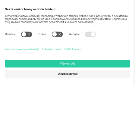
O
Firemní služby
tým
Často kladené dotazy
TixProtect
Jak to funguje
Právní informace
Hotely
Pravidla a podmínky
Centrum mistrovství světa
Partnerský program
Kontaktujte nás
Ticombo kanceláře