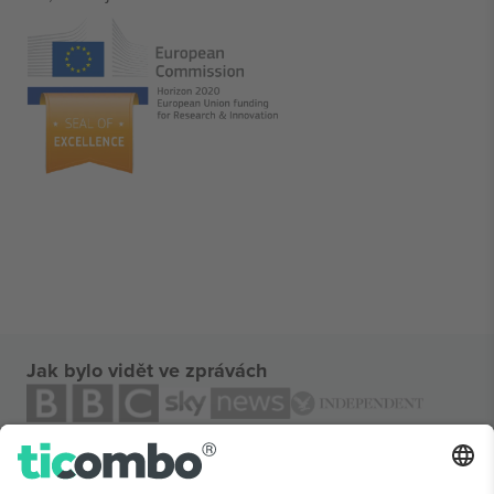
Jak bylo vidět ve zprávách