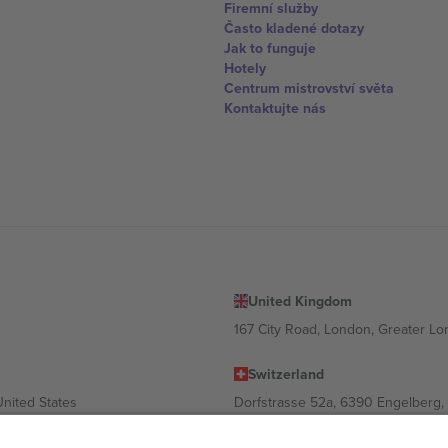
Firemní služby
Často kladené dotazy
Jak to funguje
Hotely
Centrum mistrovství světa
Kontaktujte nás
United Kingdom
167 City Road, London, Greater L
Switzerland
United States
Dorfstrasse 52a, 6390 Engelberg, 
United Arab Emirates