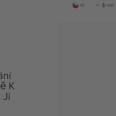
CS
+1
USD
ání
ě K
 Ji