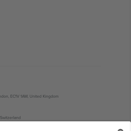
ondon, EC1V 1AW, United Kingdom
Switzerland