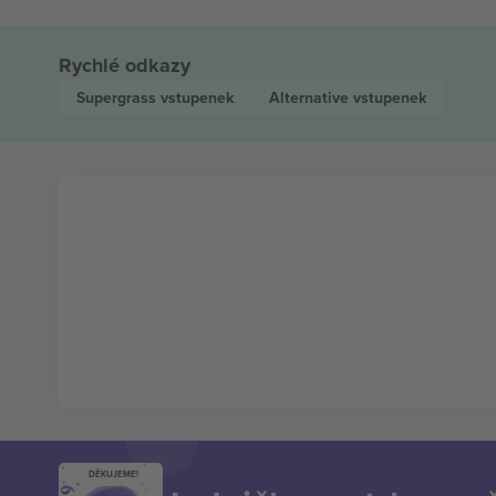
Rychlé odkazy
Supergrass
vstupenek
Alternative
vstupenek
DĚKUJEME!