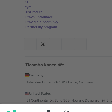
O
tým
TixProtect
Právní informace
Pravidla a podmínky
Partnerský program
Ticombo kanceláře
Germany
Unter den Linden 24, 10117 Berlin, Germany
United States
131 Continental Dr, Suite 305, Newark, Delaware 19713, 
Bulgaria