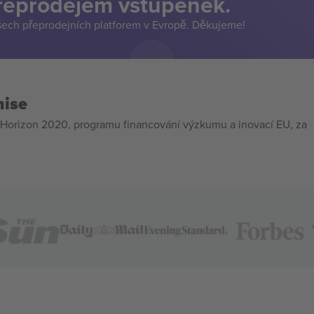
přeprodejem vstupenek.
šech přeprodejních platforem v Evropě. Děkujeme!
mise
Horizon 2020, programu financování výzkumu a inovací EU, za