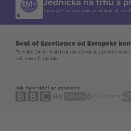
Jednička na trhu s 
Ticombo® má nyní nejvíce sledujících ze v
Seal of Excellence od Evropské ko
Ticombo GmbH (mateřská společnost) je uznáno v rámci 
svůj návrh č. 782393.
Jak bylo vidět ve zprávách