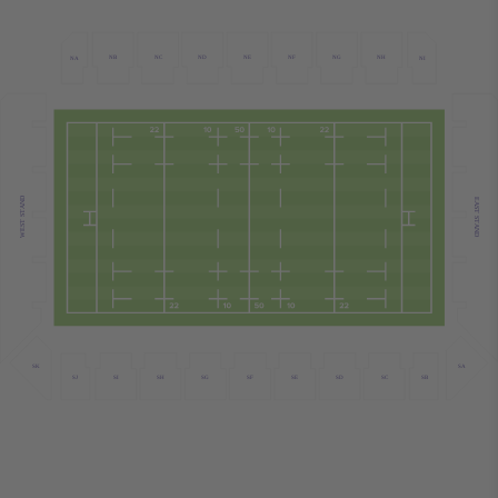
ND
NF
NB
NC
NE
NG
NH
NI
NA
WEST STAND
EAST STAND
SK
SA
SB
SJ
SH
SC
SF
SE
SD
SG
SI