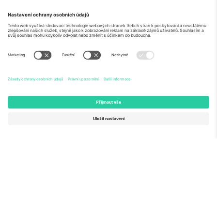
O
Firemní služby
tým
Často kladené dotazy
TixProtect
Jak to funguje
Právní informace
Hotely
Pravidla a podmínky
Centrum mistrovství světa
Partnerský program
Kontaktujte nás
Ticombo kanceláře