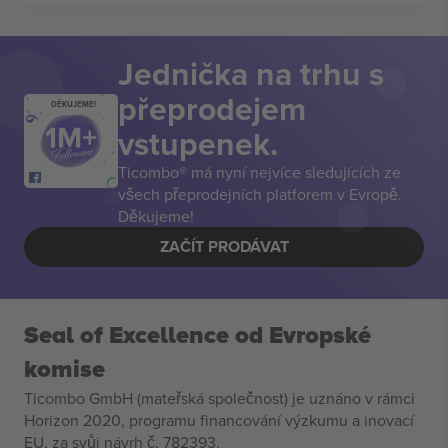
Jednička na trhu s
přeprodejem
DĚKUJEME!
vstupenek.
Ticombo® má nyní nejvíce sledujících ze
všech přeprodejních platforem v Evropě.
Děkujeme!
ZAČÍT PRODÁVAT
Seal of Excellence od Evropské
komise
Ticombo GmbH (mateřská společnost) je uznáno v rámci
Horizon 2020, programu financování výzkumu a inovací
EU, za svůj návrh č. 782393.