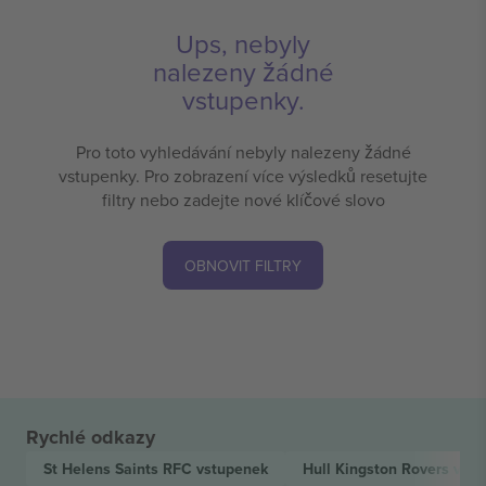
Ups, nebyly
nalezeny žádné
vstupenky.
Pro toto vyhledávání nebyly nalezeny žádné
vstupenky. Pro zobrazení více výsledků resetujte
filtry nebo zadejte nové klíčové slovo
OBNOVIT FILTRY
Rychlé odkazy
St Helens Saints RFC
vstupenek
Hull Kingston Rovers
vstu