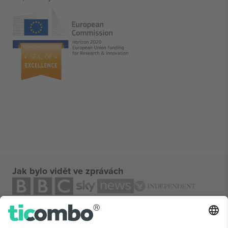
Jak bylo vidět ve zprávách