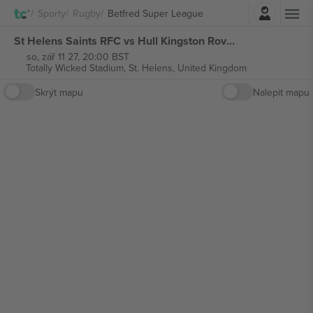
Přihlásit se
Sporty
Rugby
Betfred Super League
St Helens Saints RFC vs Hull Kingston Rover Betfred Super League vstupenek
so, zář 11 27, 20:00 BST
Totally Wicked Stadium,
St. Helens, United Kingdom
Skrýt mapu
Nalepit mapu