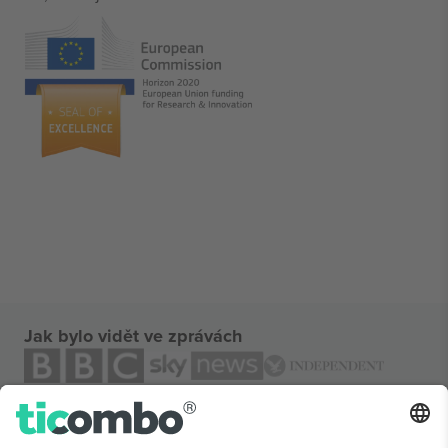
Jak bylo vidět ve zprávách