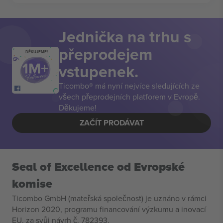
Jednička na trhu s
přeprodejem
DĚKUJEME!
vstupenek.
Ticombo® má nyní nejvíce sledujících ze
všech přeprodejních platforem v Evropě.
Děkujeme!
ZAČÍT PRODÁVAT
Seal of Excellence od Evropské
komise
Ticombo GmbH (mateřská společnost) je uznáno v rámci
Horizon 2020, programu financování výzkumu a inovací
EU, za svůj návrh č. 782393.