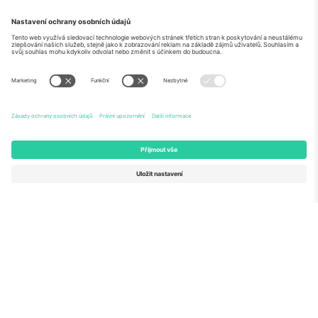
O
Firemní služby
tým
Často kladené dotazy
TixProtect
Jak to funguje
Právní informace
Hotely
Pravidla a podmínky
Centrum mistrovství světa
Partnerský program
Kontaktujte nás
Ticombo kanceláře