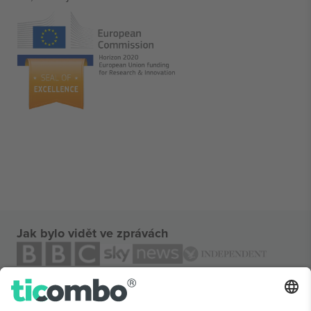
Jak bylo vidět ve zprávách