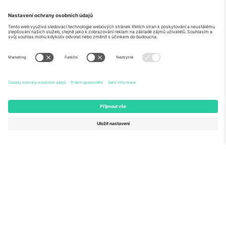
O
Firemní služby
tým
Často kladené dotazy
TixProtect
Jak to funguje
Právní informace
Hotely
Pravidla a podmínky
Centrum mistrovství světa
Partnerský program
Kontaktujte nás
Ticombo kanceláře