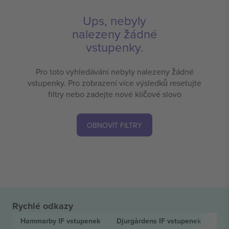
Ups, nebyly
nalezeny žádné
vstupenky.
Pro toto vyhledávání nebyly nalezeny žádné
vstupenky. Pro zobrazení více výsledků resetujte
filtry nebo zadejte nové klíčové slovo
OBNOVIT FILTRY
Rychlé odkazy
Hammarby IF
vstupenek
Djurgårdens IF
vstupenek
All