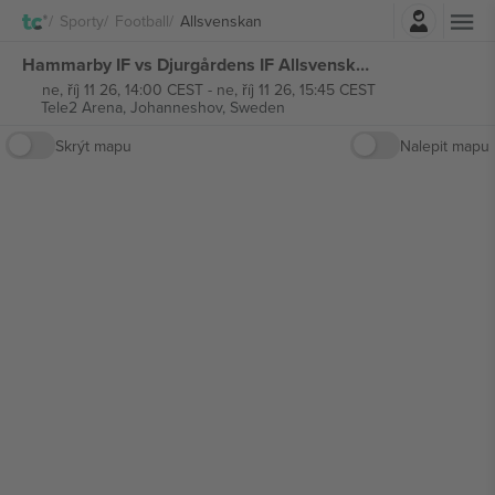
Přihlásit se
Sporty
Football
Allsvenskan
Hammarby IF vs Djurgårdens IF Allsvenskan vstupenek
ne, říj 11 26, 14:00 CEST
-
ne, říj 11 26, 15:45 CEST
Tele2 Arena,
Johanneshov, Sweden
Skrýt mapu
Nalepit mapu