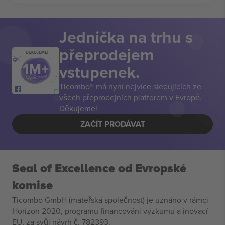
Jednička na trhu s
přeprodejem
DĚKUJEME!
vstupenek.
Ticombo® má nyní nejvíce sledujících ze
všech přeprodejních platforem v Evropě.
Děkujeme!
ZAČÍT PRODÁVAT
Seal of Excellence od Evropské
komise
Ticombo GmbH (mateřská společnost) je uznáno v rámci
Horizon 2020, programu financování výzkumu a inovací
EU, za svůj návrh č. 782393.