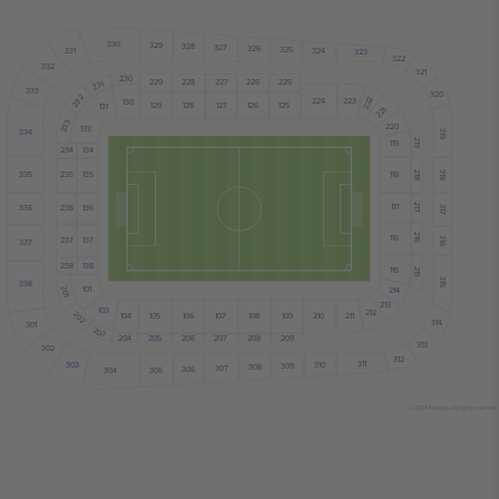
330
329
328
327
326
325
331
324
323
322
332
321
230
226
229
228
227
225
231
333
320
232
222
224
223
130
128
127
129
126
125
131
221
233
220
133
334
319
119
219
234
134
335
118
235
135
218
318
117
236
136
217
336
317
116
216
237
137
316
337
238
138
115
215
315
338
101
214
201
213
103
212
202
104
105
108
106
107
210
211
109
314
301
203
204
207
206
205
208
209
313
302
312
311
303
310
309
308
307
306
305
304
© 2024 Ticombo. All rights reserved