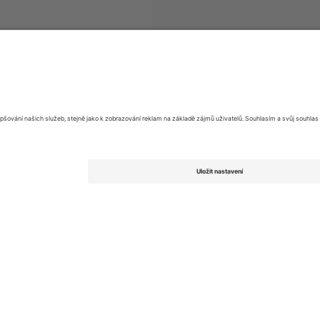
Eliteserien
vstupenek