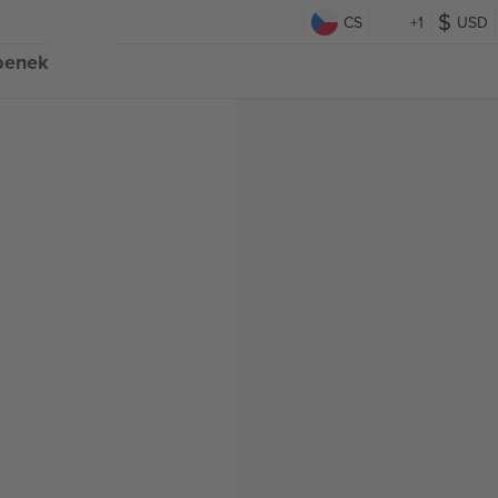
CS
+1
USD
upenek