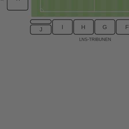
I
H
G
F
J
LNS-TRIBUNEN