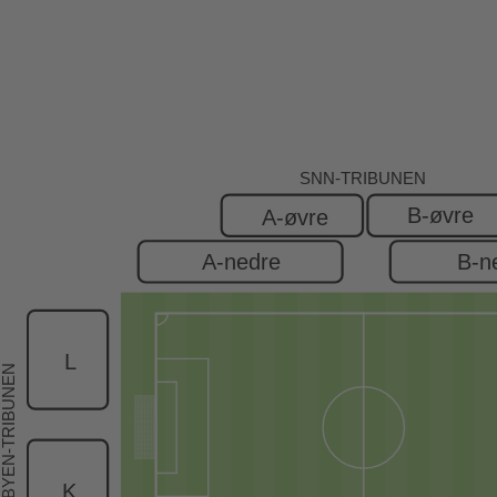
SNN-TRIBUNEN
B-øvre
A-øvre
A-nedre
B-n
L
BYEN-TRIBUNEN
K