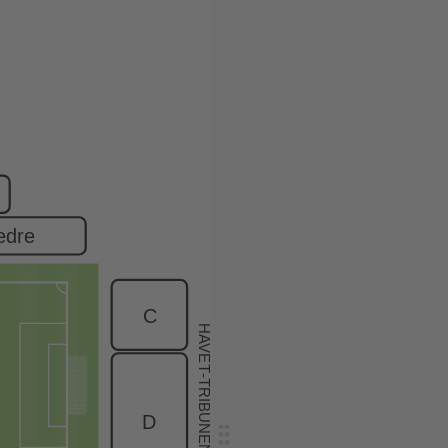
edre
C
H
A
VE
T
-TRIBUNEN
D