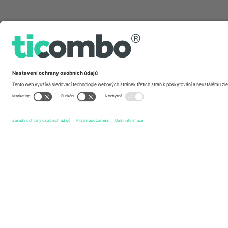
Rychlé odkazy
FK Bodø/Glimt
vstupenek
Sarpsborg 08 FF
vstupenek