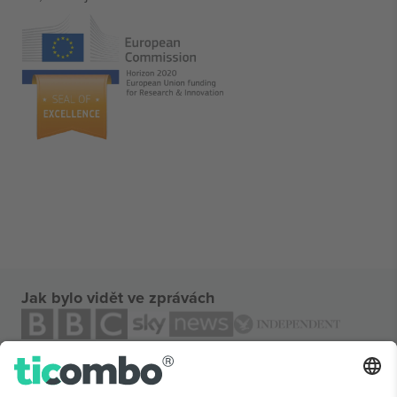
Jak bylo vidět ve zprávách