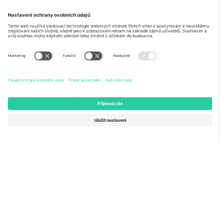
O
Firemní služby
tým
Často kladené dotazy
TixProtect
Jak to funguje
Právní informace
Hotely
Pravidla a podmínky
Centrum mistrovství světa
Partnerský program
Kontaktujte nás
Ticombo kanceláře