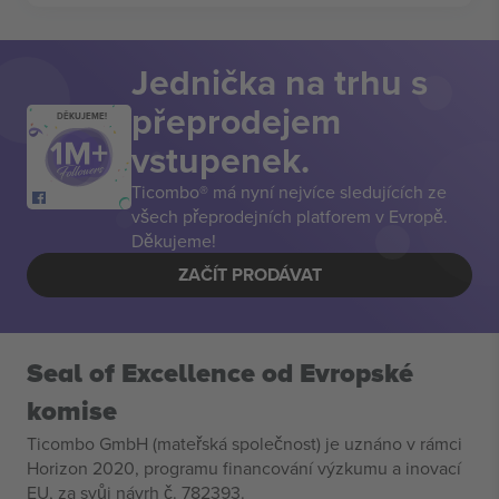
Jednička na trhu s
přeprodejem
DĚKUJEME!
vstupenek.
Ticombo® má nyní nejvíce sledujících ze
všech přeprodejních platforem v Evropě.
Děkujeme!
ZAČÍT PRODÁVAT
Seal of Excellence od Evropské
komise
Ticombo GmbH (mateřská společnost) je uznáno v rámci
Horizon 2020, programu financování výzkumu a inovací
EU, za svůj návrh č. 782393.