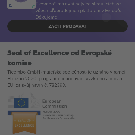
Ticombo® má nyní nejvíce sledujících ze
všech přeprodejních platforem v Evropě.
Děkujeme!
ZAČÍT PRODÁVAT
Seal of Excellence od Evropské
komise
Ticombo GmbH (mateřská společnost) je uznáno v rámci
Horizon 2020, programu financování výzkumu a inovací
EU, za svůj návrh č. 782393.