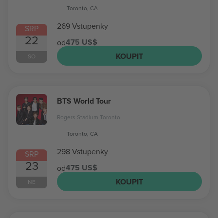
Toronto, CA
269 Vstupenky
SRP
22
475 US$
od
KOUPIT
SO
BTS World Tour
Rogers Stadium Toronto
Toronto, CA
298 Vstupenky
SRP
23
475 US$
od
KOUPIT
NE