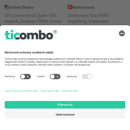
United States
Switzerland
131 Continental Dr, Suite 305,
Dorfstrasse 52a, 6390
Newark, Delaware 19713, United
Engelberg, Switzerland
States
Bulgaria
United Arab Emirates
Regus Sofia City West, bul
UAE Dubai Silicon Oasis, DDP
Totleben 53-55, 1606 Sofia,
Building A1, Office 302, Dubai,
Bulgaria
United Arab Emirates
Mexico
Av Chapultepec 360, Roma
Norte, Cuauhtémoc, 06700
Ciudad de México, CDMX,
Mexico
Právní subjekt poskytovatele platformy se může lišit v závislosti na
lokalitě, události a/nebo doméně. Podrobnosti najdete na konkrétní
stránce události,
Právní informace
a
Podmínky.
© 2026 Ticombo.
Všechna práva vyhrazena.