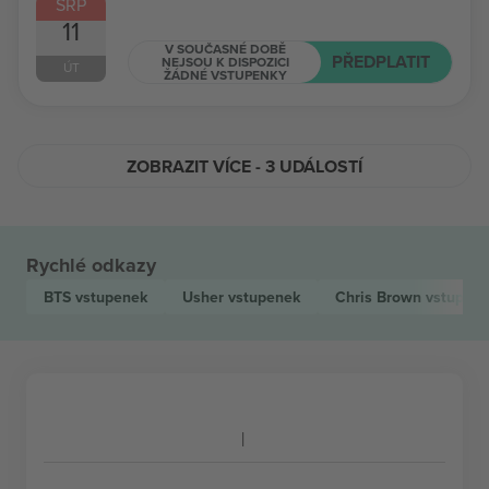
SRP
11
V SOUČASNÉ DOBĚ
PŘEDPLATIT
NEJSOU K DISPOZICI
ÚT
ŽÁDNÉ VSTUPENKY
ZOBRAZIT VÍCE - 3 UDÁLOSTÍ
Rychlé odkazy
BTS
vstupenek
Usher
vstupenek
Chris Brown
vstupen