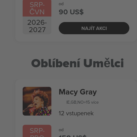
SRP
-
od
ČVN
90 US$
2026
-
2027
NAJÍT AKCI
Oblíbení Umělci
Macy Gray
IE
,
GB
,
NO
+15 více
12 vstupenek
SRP
-
od