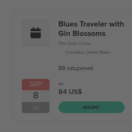
Blues Traveler with
Gin Blossoms
Ohio Expo Center
Columbus, United States
88 vstupenek
SRP
od
84 US$
8
KOUPIT
SO