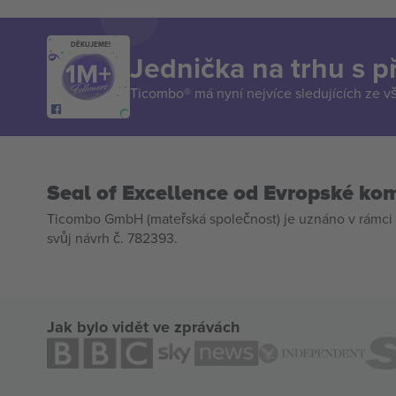
DĚKUJEME!
Jednička na trhu s 
Ticombo® má nyní nejvíce sledujících ze v
Seal of Excellence od Evropské ko
Ticombo GmbH (mateřská společnost) je uznáno v rámci 
svůj návrh č. 782393.
Jak bylo vidět ve zprávách