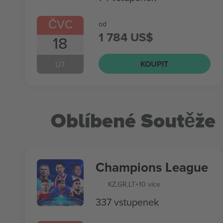
ČVC
od
1 784 US$
18
KOUPIT
ÚT
Oblíbené Soutěže
Champions League
KZ
,
GR
,
LT
+10 více
337 vstupenek