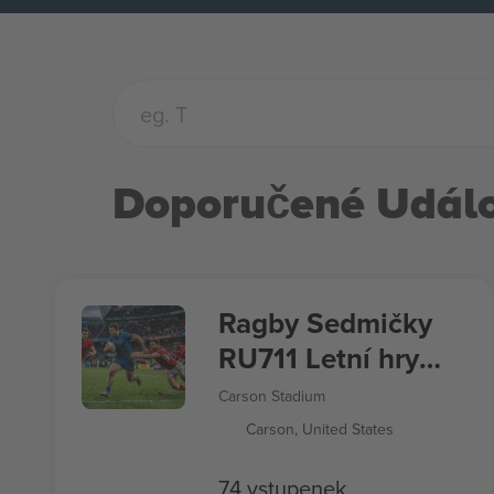
Doporučené Událo
Ragby Sedmičky
RU711 Letní hry
2028
Carson Stadium
Carson, United States
74 vstupenek