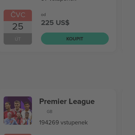
ČVC
od
225 US$
25
KOUPIT
ÚT
Premier League
GB
194269 vstupenek