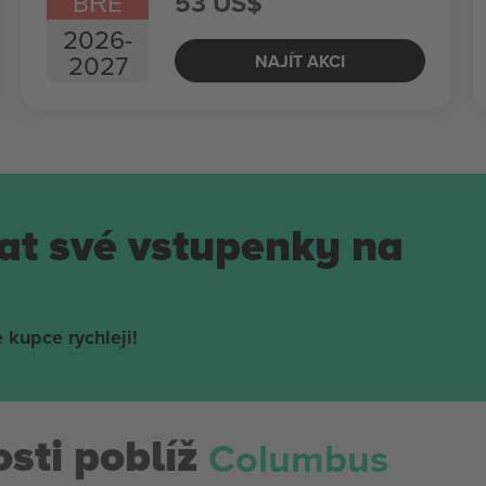
BŘE
53 US$
2026
-
2027
NAJÍT AKCI
at své vstupenky na
 kupce rychleji!
Columbus
sti poblíž