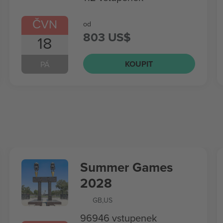
ČVN
od
803 US$
18
KOUPIT
PÁ
Summer Games
2028
GB
,
US
96946 vstupenek