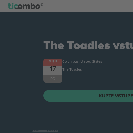
The Toadies
vst
SRP
Columbus, United States
17
The Toadies
PO
KUPTE VSTUPE