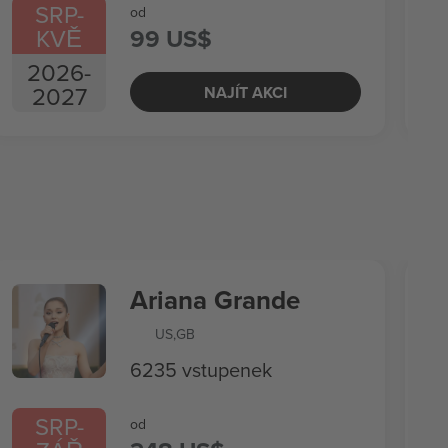
SRP
-
od
KVĚ
99 US$
2026
-
2027
NAJÍT AKCI
Ariana Grande
US
,
GB
6235 vstupenek
SRP
-
od