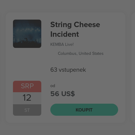
String Cheese
Incident
KEMBA Live!
Columbus, United States
63 vstupenek
SRP
od
56 US$
12
KOUPIT
ST