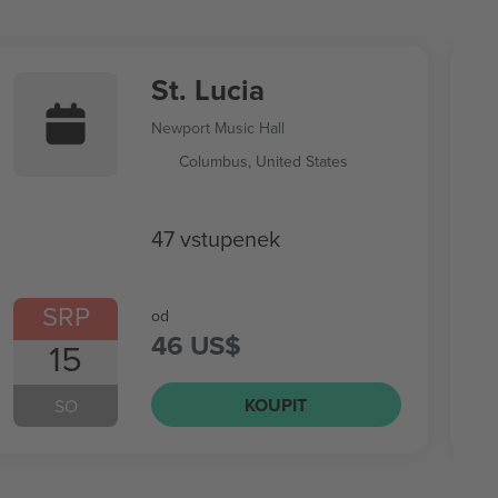
St. Lucia
Newport Music Hall
Columbus, United States
47 vstupenek
SRP
od
46 US$
15
KOUPIT
SO