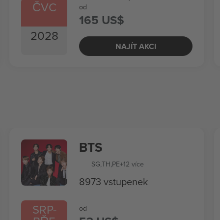
ČVC
od
165 US$
2028
NAJÍT AKCI
BTS
SG
,
TH
,
PE
+12 více
8973 vstupenek
SRP
-
od