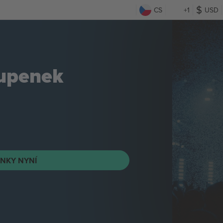
CS
+1
USD
upenek
NKY NYNÍ