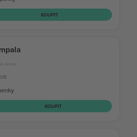
KOUPIT
Impala
ge Arena
 US
upenky
KOUPIT