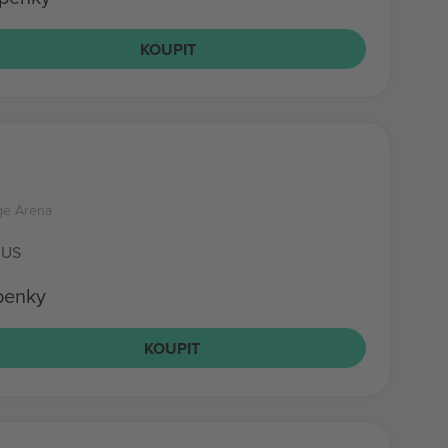
KOUPIT
ge Arena
 US
penky
KOUPIT