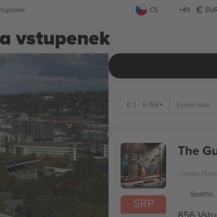
stupenek
CS
+49
EU
na vstupenek
€
1
-
6 159
The G
Climate Pled
Seattle,
SRP
856 Vst