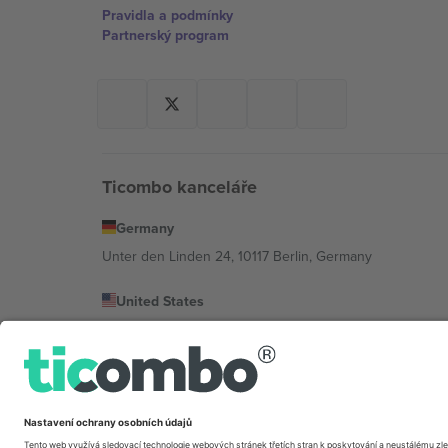
Pravidla a podmínky
Partnerský program
Ticombo kanceláře
Germany
Unter den Linden 24, 10117 Berlin, Germany
United States
131 Continental Dr, Suite 305, Newark, Delaware 19713, 
Bulgaria
Regus Sofia City West, bul Totleben 53-55, 1606 Sofia, B
Mexico