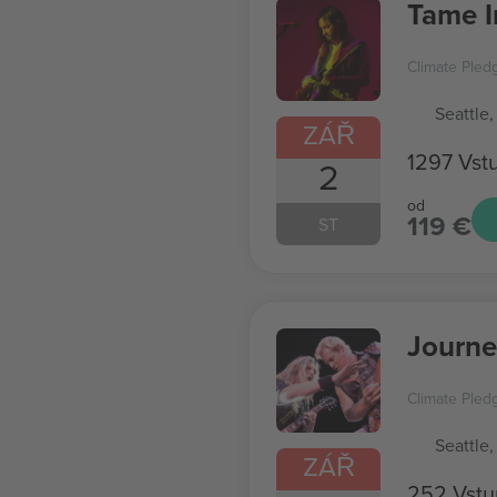
Tame 
Climate Pled
Seattle,
ZÁŘ
1297 Vst
2
od
119 €
ST
Journe
Climate Pled
Seattle,
ZÁŘ
252 Vst