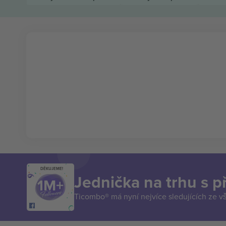
DĚKUJEME!
Jednička na trhu s 
Ticombo® má nyní nejvíce sledujících ze v