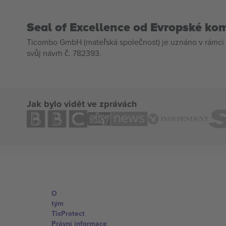
Seal of Excellence od Evropské ko
Ticombo GmbH (mateřská společnost) je uznáno v rámci 
svůj návrh č. 782393.
Jak bylo vidět ve zprávách
O
tým
TixProtect
Právní informace