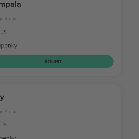
Impala
ge Arena
 US
upenky
KOUPIT
y
ge Arena
 US
upenky