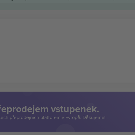
přeprodejem vstupenek.
šech přeprodejních platforem v Evropě. Děkujeme!