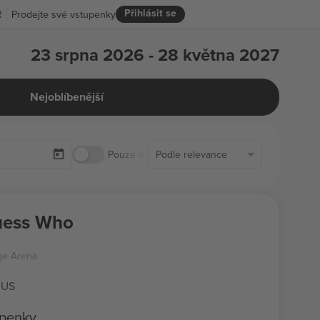
Přihlásit se
R
Prodejte své vstupenky
23 srpna 2026 - 28 května 2027
Nejoblíbenější
Pouze dostupné vstupenky
Podle relevance
uess Who
ge Arena
 US
upenky