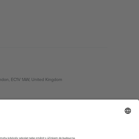
ondon, EC1V 1AW, United Kingdom
Switzerland
ding A1, Office 302, Dubai, United Arab Emirates