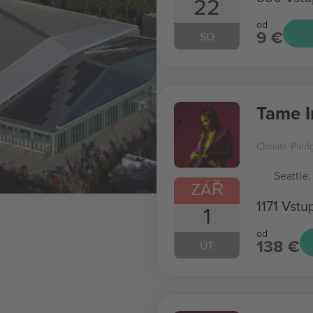
22
od
9 €
SO
Tame 
Climate Pled
Seattle,
ZÁŘ
1171 Vst
1
od
138 €
ÚT