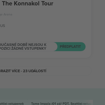
 The Konnakol Tour
ge Arena
 US
OUČASNÉ DOBĚ NEJSOU K
PŘEDPLATIT
POZICI ŽÁDNÉ VSTUPENKY
RAZIT VÍCE - 23 UDÁLOSTÍ
attle)
vstupenek
Tame Impala
(01 zář PDT, Seattle)
vstupenek