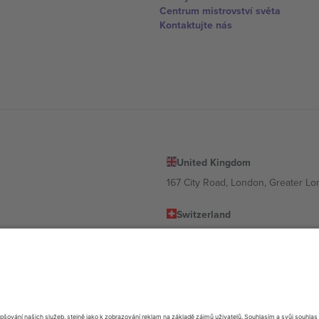
Centrum mistrovství světa
Kontaktujte nás
United Kingdom
167 City Road, London, Greater L
Switzerland
United States
Dorfstrasse 52a, 6390 Engelberg, 
United Arab Emirates
ulgaria
UAE Dubai Silicon Oasis, DDP Buil