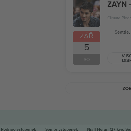
ZAYN -
Climate Pled
Seattle,
ZÁŘ
5
V S
SO
DIS
ZOB
a Rodrigo
vstupenek
Sombr
vstupenek
Niall Horan
(27 kvě, Se