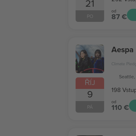
21
od
87 €
PO
Aespa
Climate Pled
Seattle,
ŘÍJ
198 Vstu
9
od
110 €
PÁ