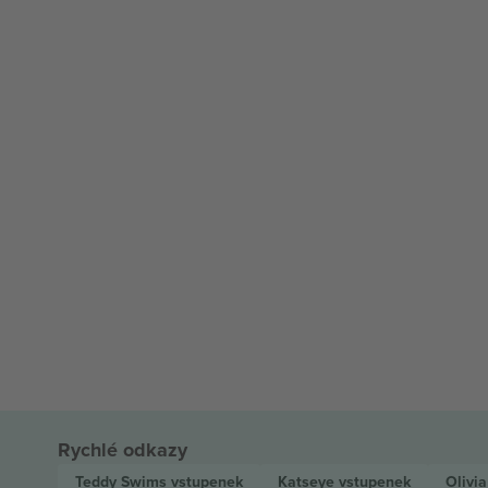
Rychlé odkazy
Teddy Swims
vstupenek
Katseye
vstupenek
Olivi